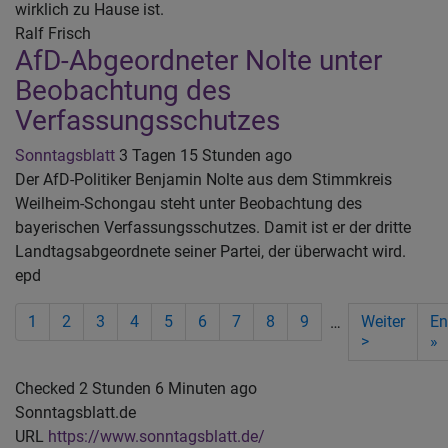
wirklich zu Hause ist.
Ralf Frisch
AfD-Abgeordneter Nolte unter
Beobachtung des
Verfassungsschutzes
Sonntagsblatt
3 Tagen 15 Stunden ago
Der AfD-Politiker Benjamin Nolte aus dem Stimmkreis
Weilheim-Schongau steht unter Beobachtung des
bayerischen Verfassungsschutzes. Damit ist er der dritte
Landtagsabgeordnete seiner Partei, der überwacht wird.
epd
Seitennummerierung
Aktuelle
1
Seite
2
Seite
3
Seite
4
Seite
5
Seite
6
Seite
7
Seite
8
Seite
9
Nächste
Weiter
La
En
…
Seite
Seite
>
pa
»
Checked 2 Stunden 6 Minuten ago
Sonntagsblatt.de
URL
https://www.sonntagsblatt.de/