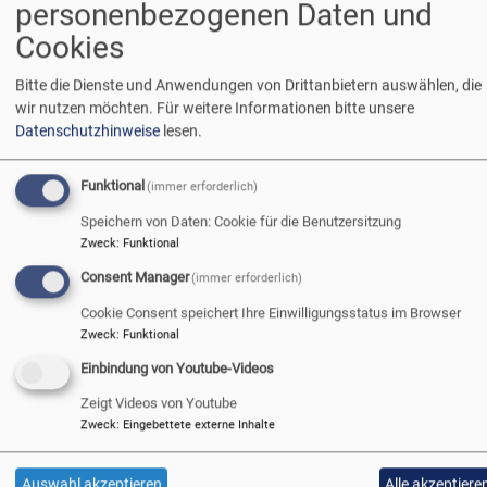
personenbezogenen Daten und
sehen ist, wo die besten Chancen bestehen und warum
Cookies
Langschläfer:innen das Himmelsspektakel verpassen.
Oliver Marquart
Bitte die Dienste und Anwendungen von Drittanbietern auswählen, die
Venezuela nach dem Erdbeben:
wir nutzen möchten.
Für weitere Informationen bitte unsere
Wiederaufbau in der Dauerkrise
Datenschutzhinweise
lesen.
Sonntagsblatt
2 Tagen 13 Stunden ago
Funktional
(immer erforderlich)
Sechs Wochen nach den schweren Erdbeben beginnt in
Venezuela der mühsame Wiederaufbau. Das Land kämpft
Speichern von Daten: Cookie für die Benutzersitzung
Zweck
:
Funktional
nicht nur mit den Folgen der Katastrophe, sondern auch mit
einer tiefen Wirtschafts- und politischen Krise. Kirchliche
Consent Manager
(immer erforderlich)
Partner leisten langfristige Hilfe.
Cookie Consent speichert Ihre Einwilligungsstatus im Browser
Oliver Marquart
Zweck
:
Funktional
CSD 2026: Die 20 schönsten
Einbindung von Youtube-Videos
christlichen Plakatsprüche für
Zeigt Videos von Youtube
den Pride
Zweck
:
Eingebettete externe Inhalte
Sonntagsblatt
2 Tagen 17 Stunden ago
Auswahl akzeptieren
Alle akzeptiere
Du suchst einen passenden Spruch für den Christopher