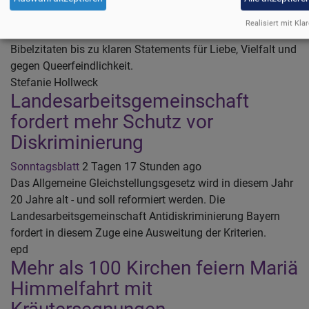
Street Day? Hier findest du christliche Plakatsprüche,
Realisiert mit Klar
Banner-Ideen und Botschaften für den CSD 2026 – von
Bibelzitaten bis zu klaren Statements für Liebe, Vielfalt und
gegen Queerfeindlichkeit.
Stefanie Hollweck
Landesarbeitsgemeinschaft
fordert mehr Schutz vor
Diskriminierung
Sonntagsblatt
2 Tagen 17 Stunden ago
Das Allgemeine Gleichstellungsgesetz wird in diesem Jahr
20 Jahre alt - und soll reformiert werden. Die
Landesarbeitsgemeinschaft Antidiskriminierung Bayern
fordert in diesem Zuge eine Ausweitung der Kriterien.
epd
Mehr als 100 Kirchen feiern Mariä
Himmelfahrt mit