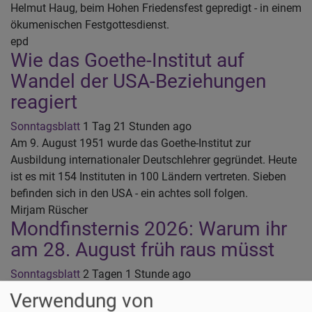
Helmut Haug, beim Hohen Friedensfest gepredigt - in einem
ökumenischen Festgottesdienst.
epd
Wie das Goethe-Institut auf
Wandel der USA-Beziehungen
reagiert
Sonntagsblatt
1 Tag 21 Stunden ago
Am 9. August 1951 wurde das Goethe-Institut zur
Ausbildung internationaler Deutschlehrer gegründet. Heute
ist es mit 154 Instituten in 100 Ländern vertreten. Sieben
befinden sich in den USA - ein achtes soll folgen.
Mirjam Rüscher
Mondfinsternis 2026: Warum ihr
am 28. August früh raus müsst
Sonntagsblatt
2 Tagen 1 Stunde ago
Am 28. August 2026 verschwindet der Vollmond fast
Verwendung von
vollständig im Erdschatten. Wann die Mondfinsternis zu