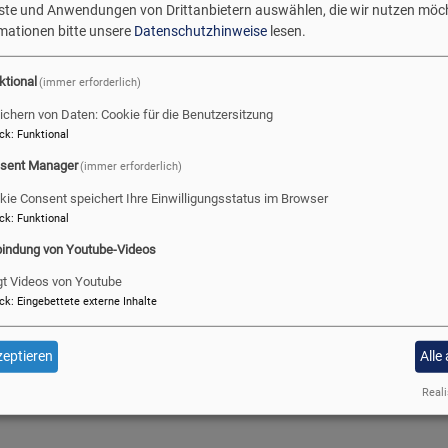
enste und Anwendungen von Drittanbietern auswählen, die wir nutzen möc
rmationen bitte unsere
Datenschutzhinweise
lesen.
ktional
(immer erforderlich)
ichern von Daten: Cookie für die Benutzersitzung
ikalischen Veranstaltungen:
ck
:
Funktional
sent Manager
(immer erforderlich)
kie Consent speichert Ihre Einwilligungsstatus im Browser
ck
:
Funktional
bindung von Youtube-Videos
gt Videos von Youtube
ck
:
Eingebettete externe Inhalte
sik II - Orgel und KI-Videokunst
eptieren
Alle
Reali