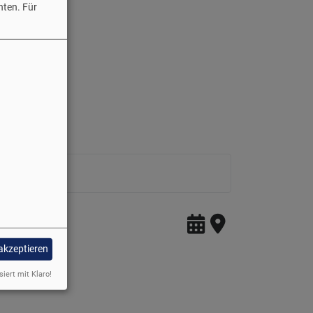
hten.
Für
 akzeptieren
siert mit Klaro!