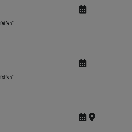
eifen“
eifen“