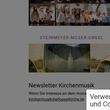
STEINMEYER-MOSER-ORGEL
Newsletter Kirchenmusik
Wenn Sie Interesse an dem monatlichen
Newsle
Verwe
kirchenmusik@erloeserkirche.de
und C