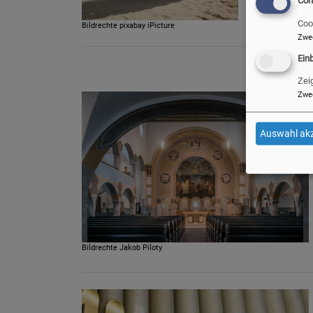
Coo
Bildrechte
pixabay iPicture
Zwe
Ein
Zei
Zwe
Auswahl akz
Bildrechte
Jakob Piloty