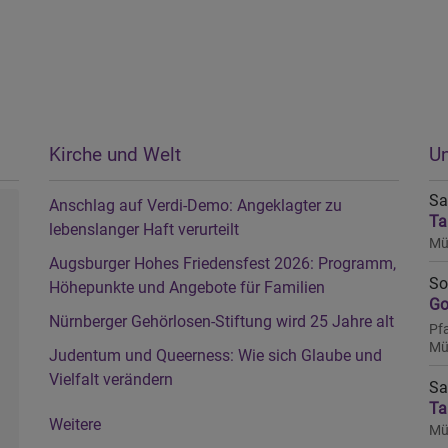
Kirche und Welt
Un
Sa
Anschlag auf Verdi-Demo: Angeklagter zu
Ta
lebenslanger Haft verurteilt
Mü
Augsburger Hohes Friedensfest 2026: Programm,
So
Höhepunkte und Angebote für Familien
Go
Nürnberger Gehörlosen-Stiftung wird 25 Jahre alt
Pf
Mü
Judentum und Queerness: Wie sich Glaube und
Vielfalt verändern
Sa
Ta
Weitere
Mü