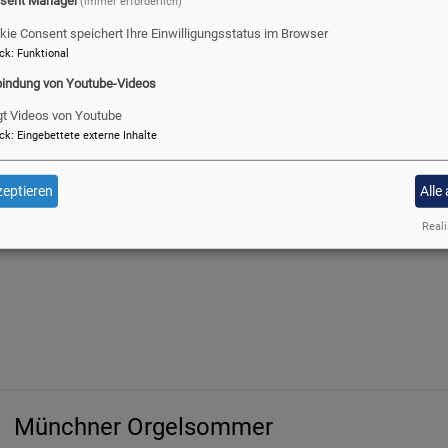
(immer erforderlich)
kie Consent speichert Ihre Einwilligungsstatus im Browser
ck
:
Funktional
bindung von Youtube-Videos
gt Videos von Youtube
ck
:
Eingebettete externe Inhalte
Gottesdienst am 10. Sonntag nach Trinita
Sonntag, den 9. August um 10 Uhr in der Erlöserkirche
eptieren
Alle
Liturgie: Pfarrer Andreas Braveny
Reali
Münchner Orgelsommer