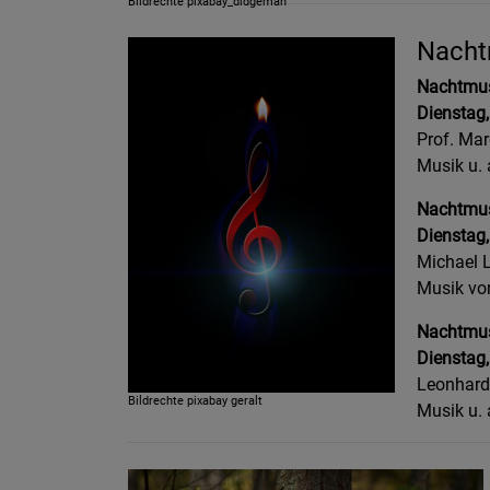
Bildrechte
pixabay_didgeman
Nachtm
Nachtmusi
Dienstag,
Prof. Ma
Musik u. 
Nachtmusi
Dienstag,
Michael 
Musik von
Nachtmusi
Dienstag,
Leonhard 
Bildrechte
pixabay geralt
Musik u. 