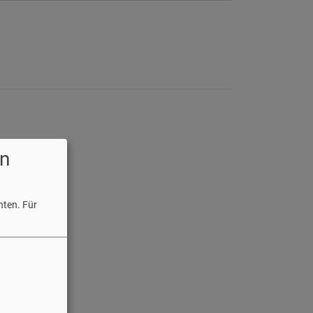
n
hten.
Für