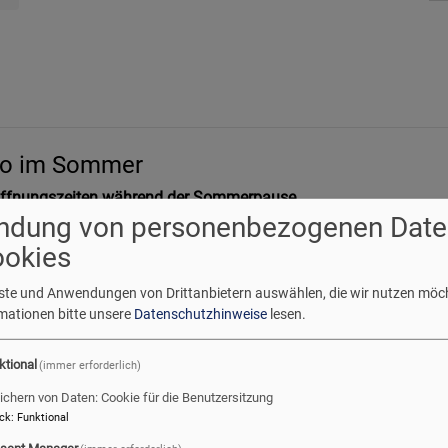
ro im Sommer
Öffnungszeiten während der Sommerpause
ndung von personenbezogenen Date
 bis 11. September 2026:
ookies
r 9 - 12 Uhr
- 16 Uhr
enste und Anwendungen von Drittanbietern auswählen, die wir nutzen möc
rmationen bitte unsere
Datenschutzhinweise
lesen.
ktional
(immer erforderlich)
ichern von Daten: Cookie für die Benutzersitzung
ck
:
Funktional
sent Manager